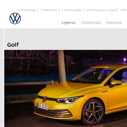
Homepage
Contactos
Localização
Informação Legal
eSh
Ligeiros
Comerciais
Empresa
Golf