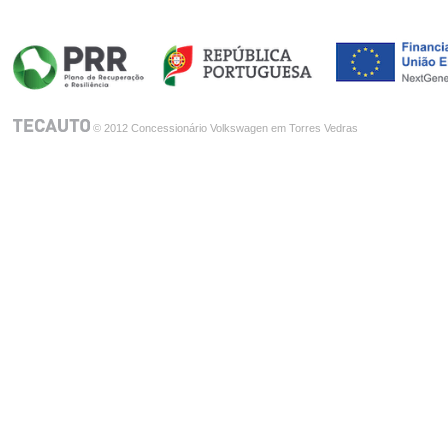
Espaço
Conforto digital
Sistemas de assistência
à condução
© 2012 Concessionário Volkswagen em Torres Vedras
Conectividade
Design
Navegação
Tecnologia
Versões
Urban
Golf Variant
R-Line
R