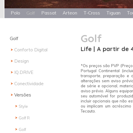
Polo
Golf
Passat
Arteon
T-Cross
Tiguan
To
Golf
Golf
Life | A partir de 
Conforto Digital
Design
*Os preços são PVP (Preço
Portugal Continental (inc
IQ.DRIVE
transporte, preparação e 
alterações sem aviso prévi
Conectividade
de série e opcional, materi
aviso prévio. Alguns equip
Versões
seu automóvel for produzi
incluir opcionais que não e
ou implicam um acréscimo 
Style
Tecauto.
Golf R
Golf