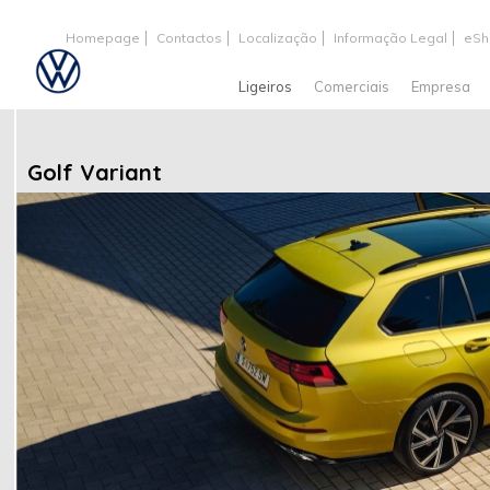
Homepage
Contactos
Localização
Informação Legal
eSh
Ligeiros
Comerciais
Empresa
Golf Variant