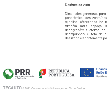
Desfrute da
vista
Dimensões generosas para gr
panorâmico deslizante/b
tejadilho, oferecendo-lhe
também mais espaço in
desagradáveis efeitos d
acompanhar? O teto de ab
deslizado elegantemente par
© 2012 Concessionário Volkswagen em Torres Vedras