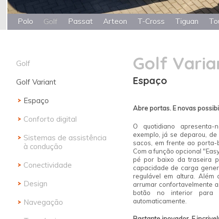
Polo
Golf
Passat
Arteon
T-Cross
Tiguan
To
Golf Varia
Golf
Espaço
Golf Variant
Conforto Digital
Design
Espaço
Abre portas.
E novas possibi
IQ.DRIVE
Conforto digital
O quotidiano apresenta-n
exemplo, já se deparou, de 
Conectividade
Sistemas de assistência
sacos, em frente ao porta-
à condução
Com a função opcional "Ea
Versões
pé por baixo da traseira 
Conectividade
capacidade de carga generos
Style
regulável em altura. Além
Design
arrumar confortavelmente a
botão no interior par
Golf R
automaticamente.
Navegação
Golf
Bastante inovador.
E incrive