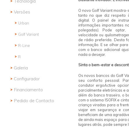
Tecnologia
Golf GTI Clubsport
O novo Golf Variant mostra-
Versões
tanto no que diz respeito
GTI
digital. O painel de instr
Urban
informações importantes n
polegadas). Pode optar,
Life
Golf Variant
velocidade ou quilometrag
de rádio preferida. Desta f
Urban
informação. E se olhar para
R-Line
com o banco adicional aju
R-Line
nada a desejar.
R
Golf GTE
Sinta o bem-estar
e descont
Galeria
Galeria
Os novos bancos do Golf Va
Configurador
seu conforto pessoal. Pa
condutor ergoActive opcio
Configurador
Financiamento
parcialmente eletrónicas e
além do banco traseiro, o 
Financiamento
com o sistema ISOFIX e cint
Pedido de Contacto
criança viradas para a fre
Pedido de Contacto
viajar em segurança e com
beneficiam de uma agradáve
de ainda mais espaço para a
lugares atrás, pode sempre 