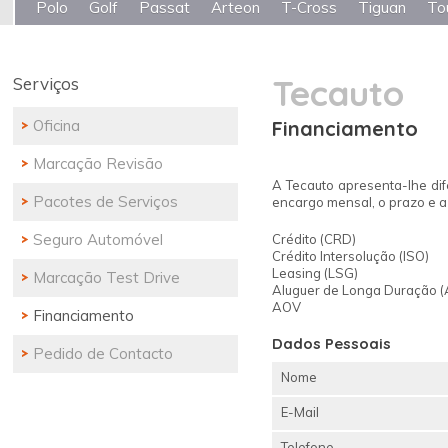
Polo
Golf
Passat
Arteon
T-Cross
Tiguan
To
Tecauto
Serviços
Oficina
Financiamento
Marcação Revisão
A Tecauto apresenta-lhe dif
Pacotes de Serviços
encargo mensal, o prazo e a 
Seguro Automóvel
Crédito (CRD)
Crédito Intersolução (ISO)
Leasing (LSG)
Marcação Test Drive
Aluguer de Longa Duração (
AOV
Financiamento
Dados Pessoais
Pedido de Contacto
Nome
E-Mail
Telefone