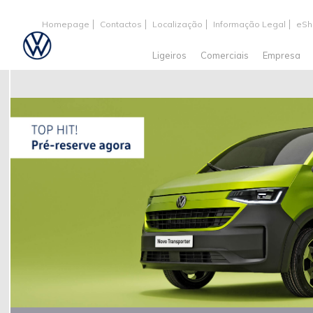
Homepage
Contactos
Localização
Informação Legal
eSh
Ligeiros
Comerciais
Empresa