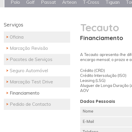
Polo
Golf
Passat
Arteon
T-Cross
Tiguan
To
Tecauto
Serviços
Oficina
Financiamento
Marcação Revisão
A Tecauto apresenta-lhe dif
Pacotes de Serviços
encargo mensal, o prazo e a 
Seguro Automóvel
Crédito (CRD)
Crédito Intersolução (ISO)
Leasing (LSG)
Marcação Test Drive
Aluguer de Longa Duração (
AOV
Financiamento
Dados Pessoais
Pedido de Contacto
Nome
E-Mail
Telefone