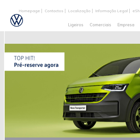
Homepage
Contactos
Localização
Informação Legal
eSh
Ligeiros
Comerciais
Empresa