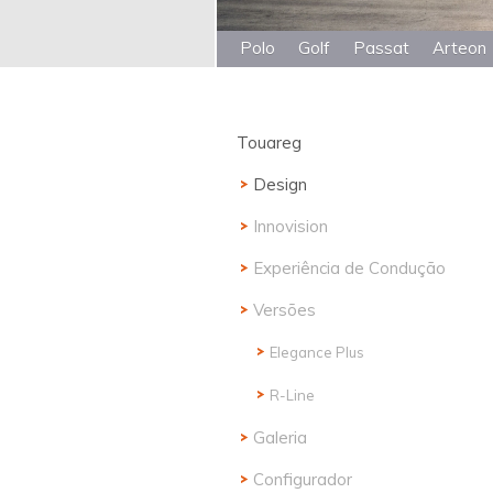
Polo
Golf
Passat
Arteon
Touareg
Design
Innovision
Experiência de Condução
Versões
Elegance Plus
R-Line
Galeria
Configurador