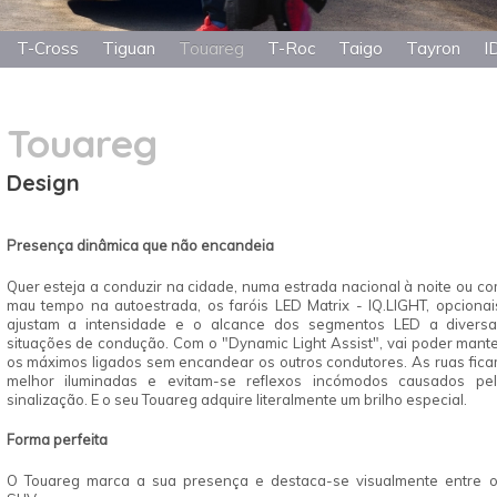
T-Cross
Tiguan
Touareg
T-Roc
Taigo
Tayron
I
Touareg
Design
Presença dinâmica que não encandeia
Quer esteja a conduzir na cidade, numa estrada nacional à noite ou c
mau tempo na autoestrada, os faróis LED Matrix - IQ.LIGHT, opcionai
ajustam a intensidade e o alcance dos segmentos LED a divers
situações de condução. Com o "Dynamic Light Assist", vai poder mant
os máximos ligados sem encandear os outros condutores. As ruas fic
melhor iluminadas e evitam-se reflexos incómodos causados pe
sinalização. E o seu Touareg adquire literalmente um brilho especial.
Forma perfeita
O Touareg marca a sua presença e destaca-se visualmente entre 