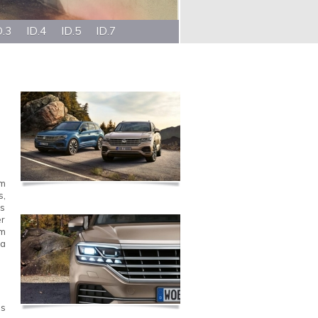
D.3
ID.4
ID.5
ID.7
om
s,
as
er
am
la
os