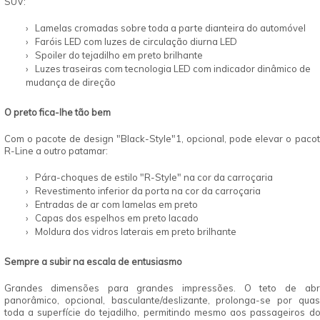
SUV:
Lamelas cromadas sobre toda a parte dianteira do automóvel
Faróis LED com luzes de circulação diurna LED
Spoiler do tejadilho em preto brilhante
Luzes traseiras com tecnologia LED com indicador dinâmico de
mudança de direção
O preto fica-lhe tão bem
Com o pacote de design "Black-Style"1, opcional, pode elevar o paco
R-Line a outro patamar:
Pára-choques de estilo "R-Style" na cor da carroçaria
Revestimento inferior da porta na cor da carroçaria
Entradas de ar com lamelas em preto
Capas dos espelhos em preto lacado
Moldura dos vidros laterais em preto brilhante
Sempre a subir na escala de entusiasmo
Grandes dimensões para grandes impressões. O teto de abri
panorâmico, opcional, basculante/deslizante, prolonga-se por qua
toda a superfície do tejadilho, permitindo mesmo aos passageiros d