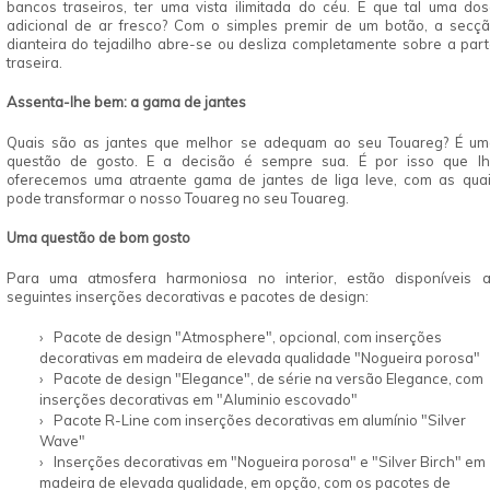
bancos traseiros, ter uma vista ilimitada do céu. E que tal uma do
adicional de ar fresco? Com o simples premir de um botão, a secç
dianteira do tejadilho abre-se ou desliza completamente sobre a par
traseira.
Assenta-lhe bem: a gama de jantes
Quais são as jantes que melhor se adequam ao seu Touareg? É u
questão de gosto. E a decisão é sempre sua. É por isso que l
oferecemos uma atraente gama de jantes de liga leve, com as qua
pode transformar o nosso Touareg no seu Touareg.
Uma questão de bom gosto
Para uma atmosfera harmoniosa no interior, estão disponíveis 
seguintes inserções decorativas e pacotes de design:
Pacote de design "Atmosphere", opcional, com inserções
decorativas em madeira de elevada qualidade "Nogueira porosa"
Pacote de design "Elegance", de série na versão Elegance, com
inserções decorativas em "Aluminio escovado"
Pacote R-Line com inserções decorativas em alumínio "Silver
Wave"
Inserções decorativas em "Nogueira porosa" e "Silver Birch" em
madeira de elevada qualidade, em opção, com os pacotes de