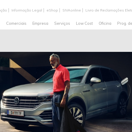
ação
Informação Legal
eShop
SIVAonline
Livro de Reclamações Elet
s
Comerciais
Empresa
Serviços
Low Cost
Oficina
Prog. d