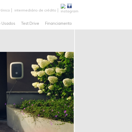
rónico
intermediário de crédito
e Usados
Test Drive
Financiamento