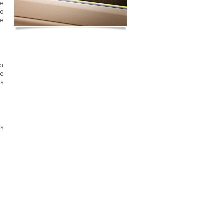
se
ão
te
ma
he
is
as