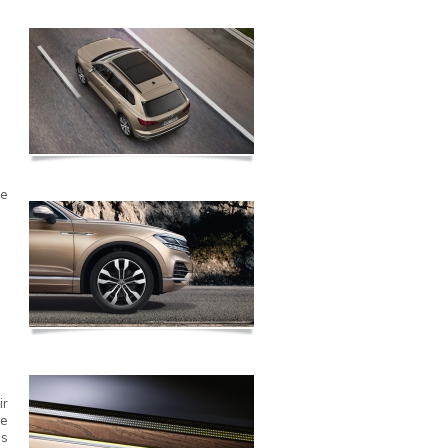
te
r
se
os