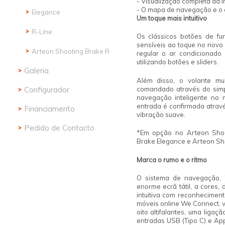
- Visualização completa da 
- O mapa de navegação e o
Elegance
R-Line
Um toque mais
intuitivo
R-Line
R
Os clássicos botões de fu
sensíveis ao toque no novo
Galeria
Arteon Shooting Brake R
regular o ar condicionado C
utilizando botões e sliders.
Configurador
Galeria
Além disso, o volante mul
comandado através do simp
Financiamento
Configurador
navegação inteligente no 
entrada é confirmada atrav
Pedido de Contacto
Financiamento
vibração suave.
Pedido de Contacto
*Em opção no Arteon Shoo
Brake Elegance e Arteon Sh
Marca o rumo
e o ritmo
O sistema de navegação, 
enorme ecrã tátil, a cores
intuitiva com reconheciment
móveis online We Connect, 
oito altifalantes, uma liga
entradas USB (Tipo C) e Ap