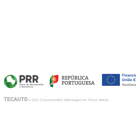
© 2012 Concessionário Volkswagen em Torres Vedras