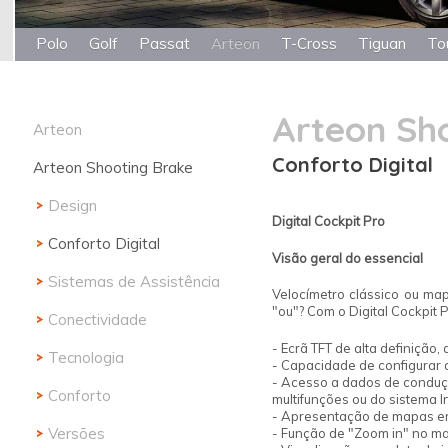
Polo
Golf
Passat
Arteon
T-Cross
Tiguan
To
Arteon Sh
Arteon
Conforto Digital
Arteon Shooting Brake
Design
Conforto Digital
Design
Digital Cockpit Pro
Sistemas de Assistência
Conforto Digital
Visão geral
do essencial
Conectividade
Sistemas de Assistência
Velocímetro clássico ou ma
"ou"? Com o Digital Cockpit 
Tecnologia
Conectividade
- Ecrã TFT de alta definição
Conforto
Tecnologia
- Capacidade de configurar 
- Acesso a dados de conduç
Versões
Conforto
multifunções ou do sistema I
- Apresentação de mapas e
Versões
- Função de "Zoom in" no 
Elegance