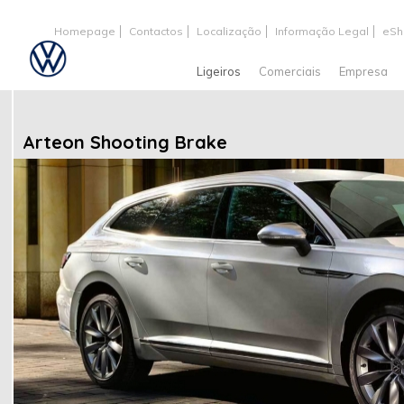
Homepage
Contactos
Localização
Informação Legal
eSh
Ligeiros
Comerciais
Empresa
Arteon Shooting Brake