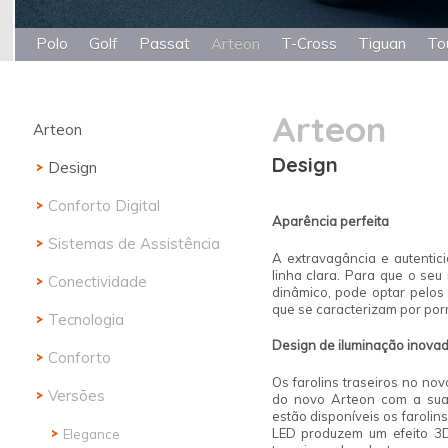
Polo
Golf
Passat
Arteon
T-Cross
Tiguan
To
Arteon
Arteon
Design
Design
Conforto Digital
Aparência
perfeita
Sistemas de Assistência
A extravagância e autentic
linha clara. Para que o se
Conectividade
dinâmico, pode optar pelos
que se caracterizam por por
Tecnologia
Design de iluminação
inovad
Conforto
Os farolins traseiros no no
Versões
do novo Arteon com a sua 
estão disponíveis os farolin
LED produzem um efeito 3D
Elegance