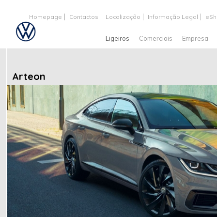
Homepage
Contactos
Localização
Informação Legal
eSh
Ligeiros
Comerciais
Empresa
Arteon