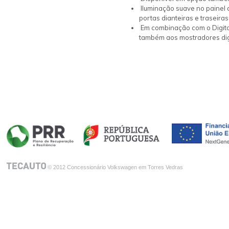
Iluminação suave no painel 
Conforto
portas dianteiras e traseira
Em combinação com o Digital
Versões
também aos mostradores dig
Elegance
R-Line
Arteon Shooting Brake R
Galeria
Configurador
Financiamento
© 2012 Concessionário Volkswagen em Torres Vedras
Pedido de Contacto