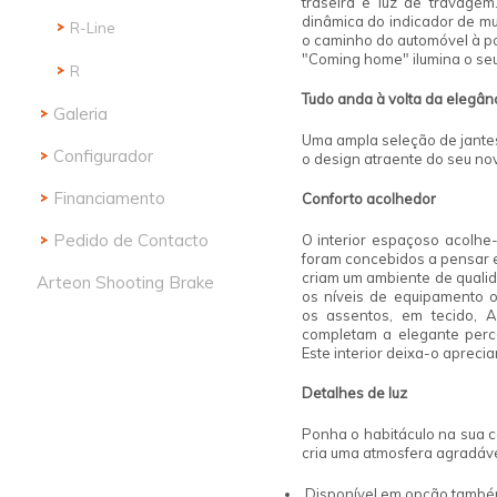
traseira e luz de travage
dinâmica do indicador de m
R-Line
o caminho do automóvel à po
"Coming home" ilumina o se
R
Tudo anda à volta da elegânc
Galeria
Uma ampla seleção de jantes
Configurador
o design atraente do seu no
Financiamento
Conforto
acolhedor
Pedido de Contacto
O interior espaçoso acolhe
foram concebidos a pensar e
criam um ambiente de qualid
Arteon Shooting Brake
os níveis de equipamento o
os assentos, em tecido, A
Design
completam a elegante perce
Este interior deixa-o aprec
Conforto Digital
Detalhes de
luz
Sistemas de Assistência
Ponha o habitáculo na sua c
Conectividade
cria uma atmosfera agradável
Tecnologia
Disponível em opção também