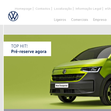
Homepage
Contactos
Localização
Informação Legal
eSh
Ligeiros
Comerciais
Empresa