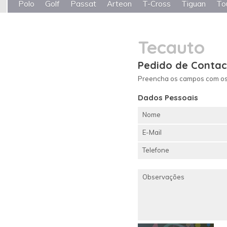
Polo
Golf
Passat
Arteon
T-Cross
Tiguan
To
Tecauto
Pedido de Contac
Preencha os campos com os 
Dados Pessoais
Nome
E-Mail
Telefone
Observações