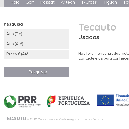
Polo
Golf
Passat
Arteon
T-Cross
Tiguan
To
Tecauto
Pesquisa
Ano (De)
Usados
Ano (Até)
Não foram encontradas viatu
Preço € (Até)
Contacte-nos para conhecer 
© 2012 Concessionário Volkswagen em Torres Vedras