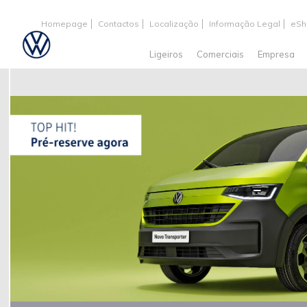
Homepage
Contactos
Localização
Informação Legal
eSh
Ligeiros
Comerciais
Empresa