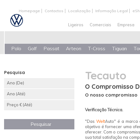
Homepage
Contactos
Localização
Informação Legal
eSh
Ligeiros
Comerciais
Empresa
Polo
Golf
Passat
Arteon
T-Cross
Tiguan
To
Tecauto
Pesquisa
Ano (De)
O Compromisso D
Ano (Até)
O nosso compromisso
Preço € (Até)
Verificação Técnica.
"Das
Welt
Auto" é a marca
objetivo é fornecer uma of
oferecer. Com o compromis
sua total satisfação na com