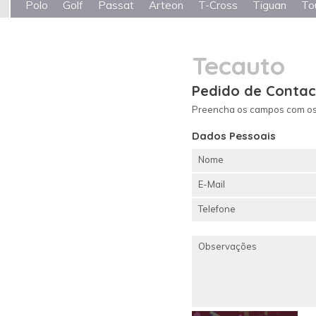
Polo
Golf
Passat
Arteon
T-Cross
Tiguan
To
Tecauto
Pedido de Contac
Preencha os campos com os 
Dados Pessoais
Nome
E-Mail
Telefone
Observações