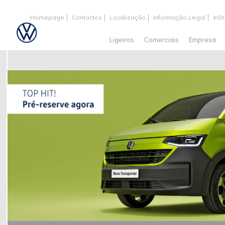
Homepage
Contactos
Localização
Informação Legal
eSh
Ligeiros
Comerciais
Empresa